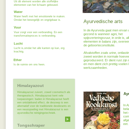
Uit dit element worden alle stoffelijke
elementen van het lichaam gebouwd.
Water
Water heeft met het emotiionele te maken.
Omdat het bewegelijk en ongrijpbaar is.
Ayurvedische arts
Vuur
In de Ayurveda gaat men ervan u
Vuur zorgt voor een verbranding. En een
gezond is wanneer agni, het
transformatieproces is verbranding.
spijsverteringsvuur, in orde is, al
elementen in balans zijn, overe
Lucht
de geboorteconstitutie.
Lucht is,omdat het alle kanten op kan, erg
krachtig.
Afvalstoffen zoals urine, ontlasti
zweet worden in normale hoeve
Ether
geproduceerd. Er dient rust zijn 
en men dient zich prettig voelen b
Is de ruimte om ons heen.
werkzaamheden.
Himalayazout
Himalayazout zuivert, zowel cosmetisch als
Ay
therapeutisch. Himalayazout kent vele
toepassingen: baden in Himalayazout heeft
een ontslakkend effect, de deozeep is een
In 
alternatief voor de traditionele deodorants en
bela
een neusspoeling met Himalatazout is een
het 
ayurvedische reinigingstechniek.
comb
afg
eet.
Tongschraper