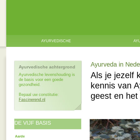
AYURVEDISCHE
AY
Ayurveda in Nede
Ayurvedische achtergrond
Als je jezelf
Ayurvedische levenshouding is
de basis voor een goede
kennis van A
gezondheid.
geest en het
Bepaal uw constitutie:
Fascinerend.nl
DE VIJF BASIS
ELEMENTEN
Aarde