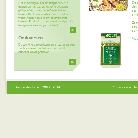
De 
Het is belangrijk om de tongschaper te
de 
gebruiken, omdat via de tong bepaalde
sam
giftige afvalstoffen "ama" naar buiten
komen.Die kunnen, als ze niet worden
smaa
weggehaald, terug in uw spijsvertering
komen. En dat is, zoals u wel begrijpt, niet
Er 
ten gunste van uw gezondheid.
zes 
sche
Oorkaarsen
Meer
De werking van oorkaarsen is dat er op een
zachte manier via het oor, het hoofd
effectief wordt gereinigd.
Ayurvedische.nl 2008 - 2014 Oorkaarsen - Netipot - Himalayazout